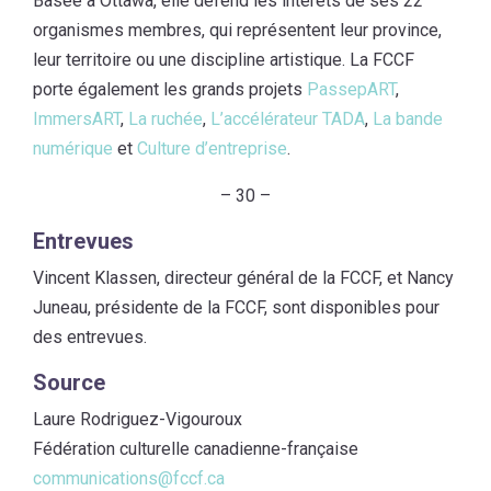
Basée à Ottawa, elle défend les intérêts de ses 22
organismes membres, qui représentent leur province,
leur territoire ou une discipline artistique. La FCCF
porte également les grands projets
PassepART
,
ImmersART
,
La ruchée
,
L’accélérateur TADA
,
La bande
numérique
et
Culture d’entreprise
.
– 30 –
Entrevues
Vincent Klassen, directeur général de la FCCF, et Nancy
Juneau, présidente de la FCCF, sont disponibles pour
des entrevues.
Source
Laure Rodriguez-Vigouroux
Fédération culturelle canadienne-française
communications@fccf.ca