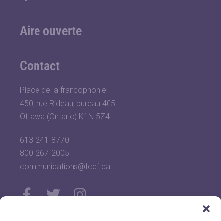
Aire ouverte
Contact
Place de la francophonie
450, rue Rideau, bureau 405
Ottawa (Ontario) K1N 5Z4
613-241-8770
800-267-2005
communications@fccf.ca