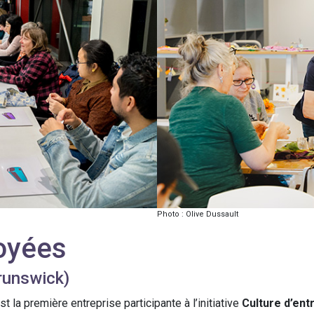
Photo : Olive Dussault
loyées
runswick)
la première entreprise participante à l’initiative
Culture d’ent