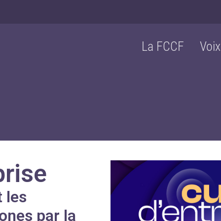
La FCCF
Voix
prise
 les
nes par la